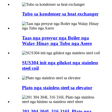
Tubo sa kondenser sa heat exchanger
Taas nga presyur nga Boiler nga
Walay Hinay nga Tubo nga Asero
SUS304 init nga gilukot nga stainless
steel coil
Plato nga stainless steel sa elevator
201 304 304L 316 316L Plato nga