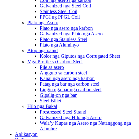
Coil nga asero nga karbon
Galvanized nga Steel Coil
Stainless Steel Coil
PPGI ug PPGL Coil
Plato nga Asero
Plato nga asero nga karbon
Galvanized nga Plato nga Asero
Plato nga Stainless Steel
Plato nga Aluminyo
Atop nga panid
Kolor nga Giputos nga Corrugated Sheet
Mga Profile sa Carbon Steel
Pile sa asero
Anggulo sa carbon steel
Kanal nga asero nga karbon
Patag nga bar nga carbon steel
Lingin nga bar nga carbon steel
Gipalig-on nga bar
Steel Billet
Hilo nga Bakal
Prestressed Steel Strand
Galvanized nga Hilo nga Asero
Wala’y Kupas nga Asero nga Natanggong nga
Alambre
Aplikasyon