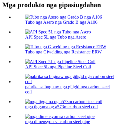
Mga produkto nga gipasiugdahan
Tubo nga Asero nga Grado B nga A106
API Spec 5L nga Tubo nga Asero
Tubo nga Giwelding nga Resistance ERW
API Spec 5L nga Pipeline Steel Coil
pabrika sa bugnaw nga giligid nga carbon steel
coil
mga tiggama og a573m carbon steel coil
mga dimensyon sa carbon steel pipe