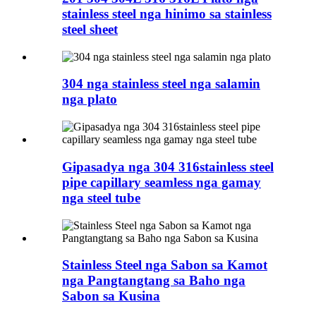
stainless steel nga hinimo sa stainless
steel sheet
304 nga stainless steel nga salamin
nga plato
Gipasadya nga 304 316stainless steel
pipe capillary seamless nga gamay
nga steel tube
Stainless Steel nga Sabon sa Kamot
nga Pangtangtang sa Baho nga
Sabon sa Kusina