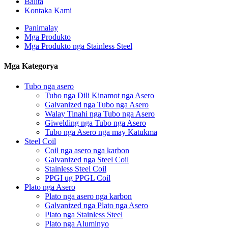
Balita
Kontaka Kami
Panimalay
Mga Produkto
Mga Produkto nga Stainless Steel
Mga Kategorya
Tubo nga asero
Tubo nga Dili Kinamot nga Asero
Galvanized nga Tubo nga Asero
Walay Tinahi nga Tubo nga Asero
Giwelding nga Tubo nga Asero
Tubo nga Asero nga may Katukma
Steel Coil
Coil nga asero nga karbon
Galvanized nga Steel Coil
Stainless Steel Coil
PPGI ug PPGL Coil
Plato nga Asero
Plato nga asero nga karbon
Galvanized nga Plato nga Asero
Plato nga Stainless Steel
Plato nga Aluminyo