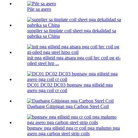
Pile sa asero
supplier sa tinplate coil sheet nga dekalidad sa
pabrika sa China
init nga giligid nga atsara nga coil hrc coil ug gi-
oiled steel hrp ...
DC01 DC02 DC03 bugnaw nga giligid nga
asero nga coil cr coil
Daghang Gitipigan nga Carbon Steel Coil
bugnaw nga giligid nga cr coil nga malumo nga
asero nga carbon steel strip coils