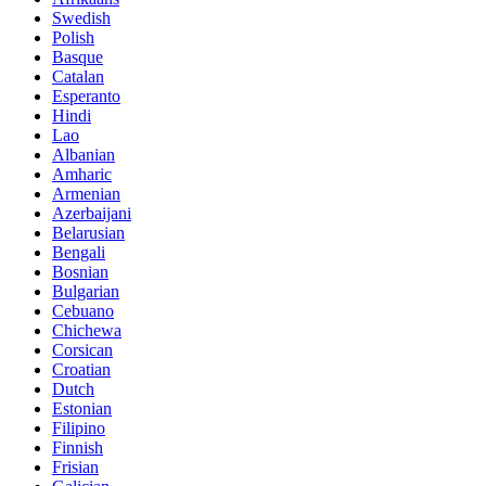
Swedish
Polish
Basque
Catalan
Esperanto
Hindi
Lao
Albanian
Amharic
Armenian
Azerbaijani
Belarusian
Bengali
Bosnian
Bulgarian
Cebuano
Chichewa
Corsican
Croatian
Dutch
Estonian
Filipino
Finnish
Frisian