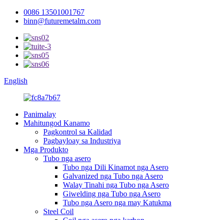
0086 13501001767
binn@futuremetalm.com
English
Panimalay
Mahitungod Kanamo
Pagkontrol sa Kalidad
Pagbayloay sa Industriya
Mga Produkto
Tubo nga asero
Tubo nga Dili Kinamot nga Asero
Galvanized nga Tubo nga Asero
Walay Tinahi nga Tubo nga Asero
Giwelding nga Tubo nga Asero
Tubo nga Asero nga may Katukma
Steel Coil