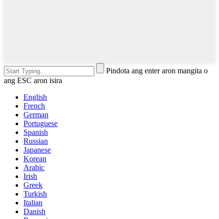
Pindota ang enter aron mangita o
ang ESC aron isira
English
French
German
Portuguese
Spanish
Russian
Japanese
Korean
Arabic
Irish
Greek
Turkish
Italian
Danish