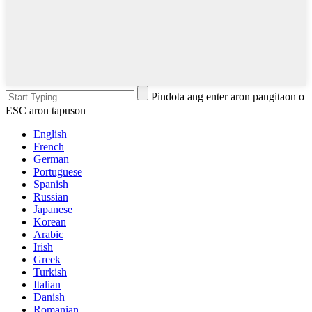
Pindota ang enter aron pangitaon o
ESC aron tapuson
English
French
German
Portuguese
Spanish
Russian
Japanese
Korean
Arabic
Irish
Greek
Turkish
Italian
Danish
Romanian