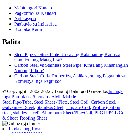
Mahitungod Kanato
Pagkontrol sa Kalidad
Aplikasyon
Pagbaylo sa Industriya
Kontaka Kami
Balita
Steel Pipe vs Steel Plate: Unsa ang Kalainan ug Kanus-a
Gamiton ang Matag Usa?
Carbon Steel vs Stainless Steel Pipe: Kinsa ang Kinahanglan
Nimong Pilion?
Carbon Steel Coils: Properties, Aplikasyon, ug Paggamit sa
Komersyal nga Pagtukod
© Copyright - 2002-2022 : Tanang Katungod Gireserba.
Init nga
mga Produkto
-
Sitemap
-
AMP Mobile
Steel Pipe/Tube
,
Steel Sheet / Plate
,
Steel Coil
,
Carbon Steel
,
Galvanized Steel
,
Stainless Steel
,
Tinplate Coil
,
Profile (carbon
steel, stainless steel)
,
Aluminum Sheet/Pipe/Coil
,
PPGI PPGL Coil
& Sheet
,
Roofing Sheet
Ipadala ang Email