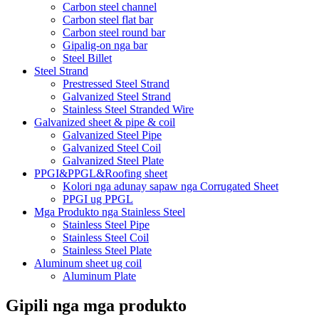
Carbon steel channel
Carbon steel flat bar
Carbon steel round bar
Gipalig-on nga bar
Steel Billet
Steel Strand
Prestressed Steel Strand
Galvanized Steel Strand
Stainless Steel Stranded Wire
Galvanized sheet & pipe & coil
Galvanized Steel Pipe
Galvanized Steel Coil
Galvanized Steel Plate
PPGI&PPGL&Roofing sheet
Kolori nga adunay sapaw nga Corrugated Sheet
PPGI ug PPGL
Mga Produkto nga Stainless Steel
Stainless Steel Pipe
Stainless Steel Coil
Stainless Steel Plate
Aluminum sheet ug coil
Aluminum Plate
Gipili nga mga produkto