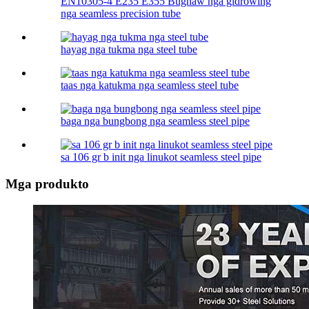
EN10305-4 E235 E355 Bugnaw nga gidrowing
nga seamless precision tube
hayag nga tukma nga steel tube
taas nga katukma nga seamless steel tube
baga nga bungbong nga seamless steel pipe
sa 106 gr b init nga linukot seamless steel pipe
Mga produkto