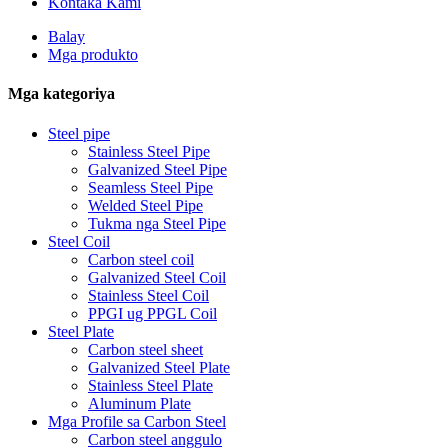
Kontaka Kami
Balay
Mga produkto
Mga kategoriya
Steel pipe
Stainless Steel Pipe
Galvanized Steel Pipe
Seamless Steel Pipe
Welded Steel Pipe
Tukma nga Steel Pipe
Steel Coil
Carbon steel coil
Galvanized Steel Coil
Stainless Steel Coil
PPGI ug PPGL Coil
Steel Plate
Carbon steel sheet
Galvanized Steel Plate
Stainless Steel Plate
Aluminum Plate
Mga Profile sa Carbon Steel
Carbon steel anggulo