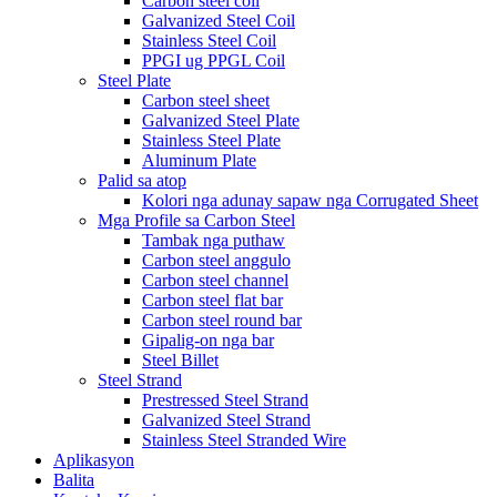
Carbon steel coil
Galvanized Steel Coil
Stainless Steel Coil
PPGI ug PPGL Coil
Steel Plate
Carbon steel sheet
Galvanized Steel Plate
Stainless Steel Plate
Aluminum Plate
Palid sa atop
Kolori nga adunay sapaw nga Corrugated Sheet
Mga Profile sa Carbon Steel
Tambak nga puthaw
Carbon steel anggulo
Carbon steel channel
Carbon steel flat bar
Carbon steel round bar
Gipalig-on nga bar
Steel Billet
Steel Strand
Prestressed Steel Strand
Galvanized Steel Strand
Stainless Steel Stranded Wire
Aplikasyon
Balita