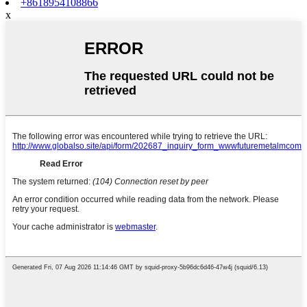
+8618954108866
x