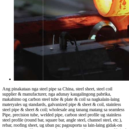
Ang pinakataas nga steel pipe sa China, steel sheet, steel coil
supplier & manufacturer, nga adunay kaugalingong pabrika,
makahimo og carbon steel tube & plate & coil sa nagkalain-laing
materyales ug standards, galvanized pipe & sheet & coil, stainless
steel pipe & sheet & coil; wholesale ang tanang matang sa seamless
Pipe, precision tube, welded pipe, carbon steel profile ug stainless
steel profile (round bar, square bar, angle steel, channel steel, etc.),
rebar, roofing sheet, ug uban pa; pagsuporta sa lain-laing gidak-on