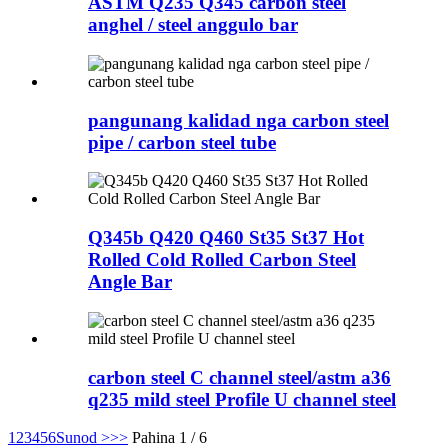
ASTM Q235 Q345 carbon steel
anghel / steel anggulo bar
pangunang kalidad nga carbon steel
pipe / carbon steel tube
Q345b Q420 Q460 St35 St37 Hot
Rolled Cold Rolled Carbon Steel
Angle Bar
carbon steel C channel steel/astm a36
q235 mild steel Profile U channel steel
1
2
3
4
5
6
Sunod >
>>
Pahina 1 / 6